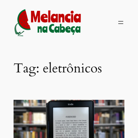
Pular
para
o
conteúdo
Tag:
eletrônicos