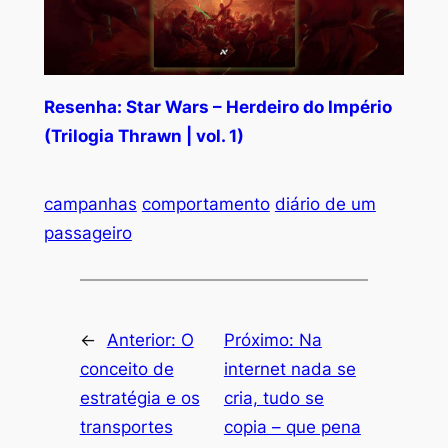
Resenha: Star Wars – Herdeiro do Império
(Trilogia Thrawn | vol. 1)
campanhas
comportamento
diário de um
passageiro
←
Anterior:
O
Próximo:
Na
conceito de
internet nada se
estratégia e os
cria, tudo se
transportes
copia – que pena