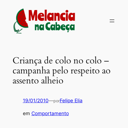
Pular
para
o
conteúdo
Criança de colo no colo –
campanha pelo respeito ao
assento alheio
19/01/2010
—
Felipe Elia
por
em
Comportamento