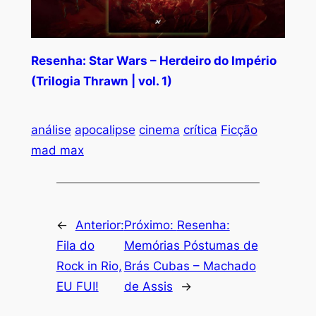
Resenha: Star Wars – Herdeiro do Império
(Trilogia Thrawn | vol. 1)
análise
apocalipse
cinema
crítica
Ficção
mad max
←
Anterior:
Próximo:
Resenha:
Fila do
Memórias Póstumas de
Rock in Rio,
Brás Cubas – Machado
EU FUI!
de Assis
→